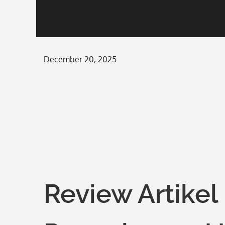
Posted
December 20, 2025
on
Review Artikel