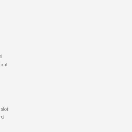
hi
iral
slot
si