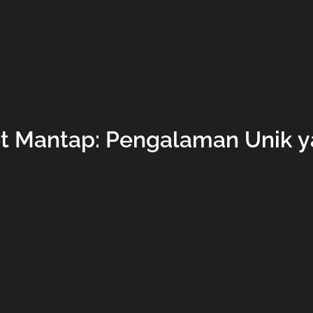
lot Mantap: Pengalaman Unik y