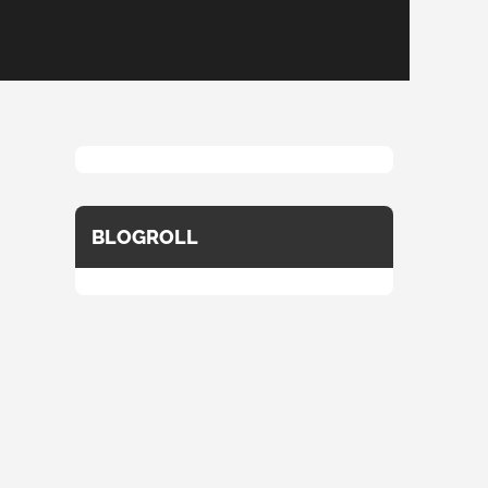
BLOGROLL