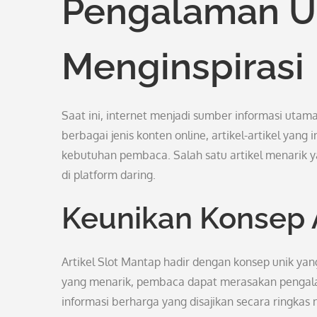
Pengalaman U
Menginspirasi
Saat ini, internet menjadi sumber informasi utam
berbagai jenis konten online, artikel-artikel yan
kebutuhan pembaca. Salah satu artikel menarik yan
di platform daring.
Keunikan Konsep A
Artikel Slot Mantap hadir dengan konsep unik ya
yang menarik, pembaca dapat merasakan pengalam
informasi berharga yang disajikan secara ringkas