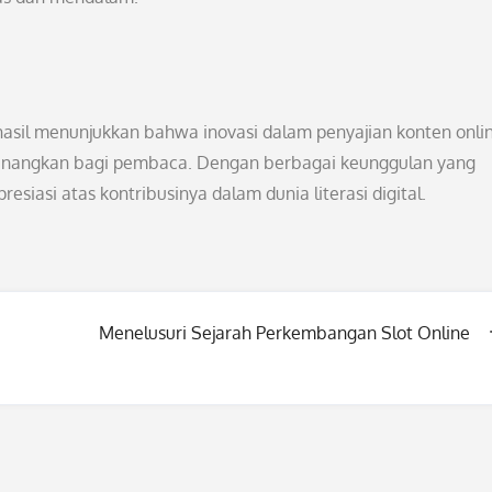
rhasil menunjukkan bahwa inovasi dalam penyajian konten onli
nangkan bagi pembaca. Dengan berbagai keunggulan yang
esiasi atas kontribusinya dalam dunia literasi digital.
Menelusuri Sejarah Perkembangan Slot Online