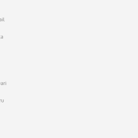
il
ta
ari
ru