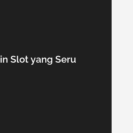
in Slot yang Seru