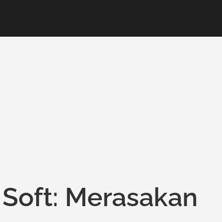
G Soft: Merasakan