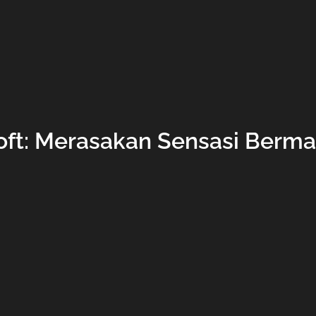
Soft: Merasakan Sensasi Berma