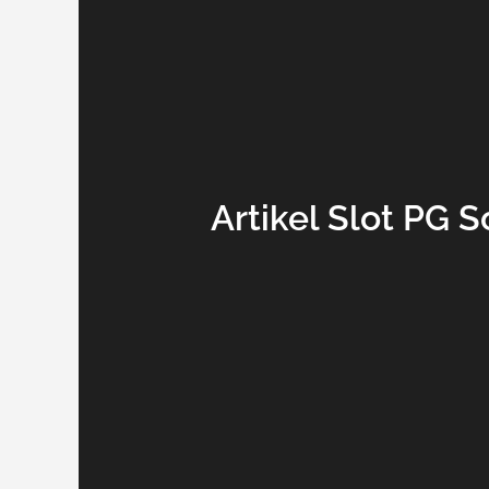
Artikel Slot PG 