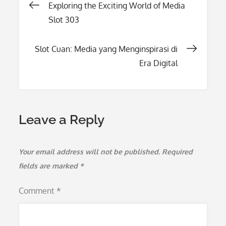
Post
Exploring the Exciting World of Media
Slot 303
navigation
Slot Cuan: Media yang Menginspirasi di
Era Digital
Leave a Reply
Your email address will not be published.
Required
fields are marked
*
Comment
*