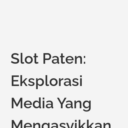
Slot Paten:
Eksplorasi
Media Yang
Mengasyikkan