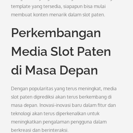
template yang tersedia, siapapun bisa mulai
membuat konten menarik dalam slot paten.
Perkembangan
Media Slot Paten
di Masa Depan
Dengan popularitas yang terus meningkat, media
slot paten diprediksi akan terus berkembang di
masa depan. Inovasi-inovasi baru dalam fitur dan
teknologi akan terus diperkenalkan untuk
meningkatkan pengalaman pengguna dalam
berkreasi dan berinteraksi.