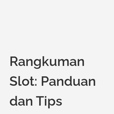
on
Rangkuman
Slot: Panduan
dan Tips