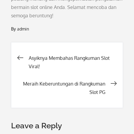
bermain slot online Anda. Selamat mencoba dan
semoga beruntung!
By
admin
Post
Asyiknya Membahas Rangkuman Slot
Viral!
navigation
Meraih Keberuntungan di Rangkuman
Slot PG
Leave a Reply