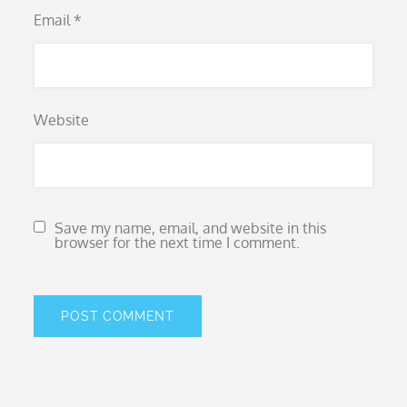
Email
*
Website
Save my name, email, and website in this
browser for the next time I comment.