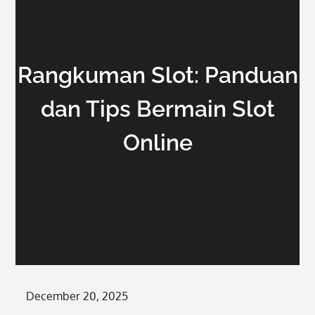
Rangkuman Slot: Panduan
dan Tips Bermain Slot
Online
Posted
December 20, 2025