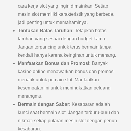
cara kerja slot yang ingin dimainkan. Setiap
mesin slot memiliki karakteristik yang berbeda,
jadi penting untuk memahaminya.
Tentukan Batas Taruhan:
Tetapkan batas
taruhan yang sesuai dengan budget kamu.
Jangan terpancing untuk terus bermain tanpa
kendali hanya karena keinginan untuk menang.
Manfaatkan Bonus dan Promosi:
Banyak
kasino online menawarkan bonus dan promosi
menarik untuk pemain slot. Manfaatkan
kesempatan ini untuk meningkatkan peluang
menangmu.
Bermain dengan Sabar:
Kesabaran adalah
kunci saat bermain slot. Jangan terburu-buru dan
nikmati setiap putaran mesin slot dengan penuh
kesabaran.