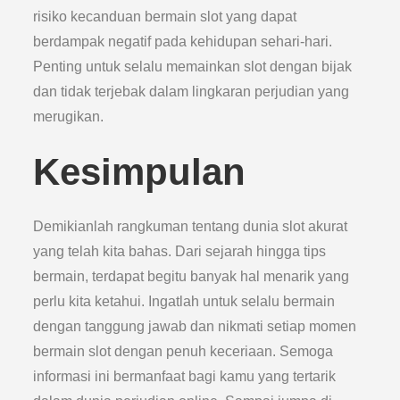
risiko kecanduan bermain slot yang dapat
berdampak negatif pada kehidupan sehari-hari.
Penting untuk selalu memainkan slot dengan bijak
dan tidak terjebak dalam lingkaran perjudian yang
merugikan.
Kesimpulan
Demikianlah rangkuman tentang dunia slot akurat
yang telah kita bahas. Dari sejarah hingga tips
bermain, terdapat begitu banyak hal menarik yang
perlu kita ketahui. Ingatlah untuk selalu bermain
dengan tanggung jawab dan nikmati setiap momen
bermain slot dengan penuh keceriaan. Semoga
informasi ini bermanfaat bagi kamu yang tertarik