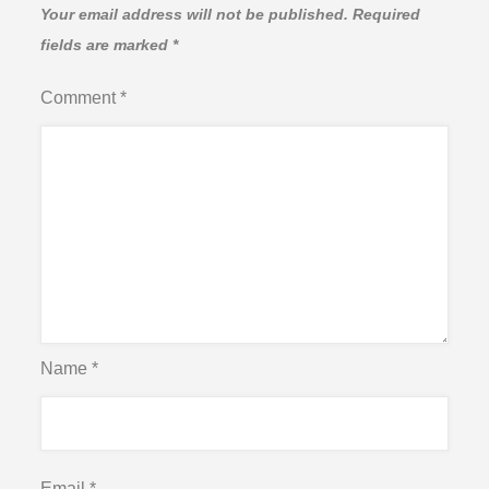
Your email address will not be published.
Required
fields are marked
*
Comment
*
Name
*
Email
*