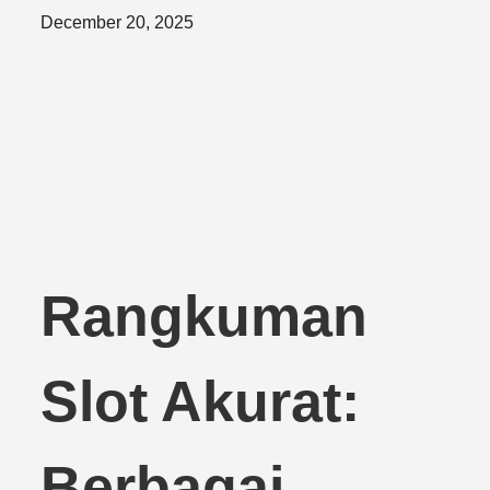
Posted
December 20, 2025
on
Rangkuman
Slot Akurat:
Berbagai