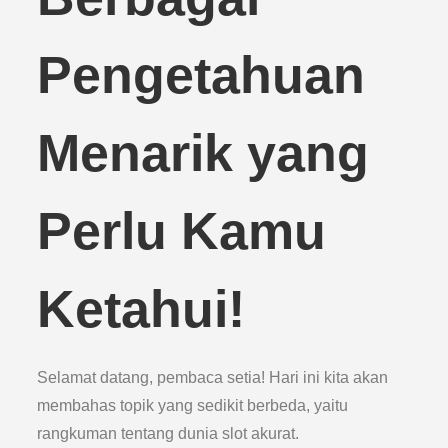
Pengetahuan
Menarik yang
Perlu Kamu
Ketahui!
Selamat datang, pembaca setia! Hari ini kita akan
membahas topik yang sedikit berbeda, yaitu
rangkuman tentang dunia slot akurat.