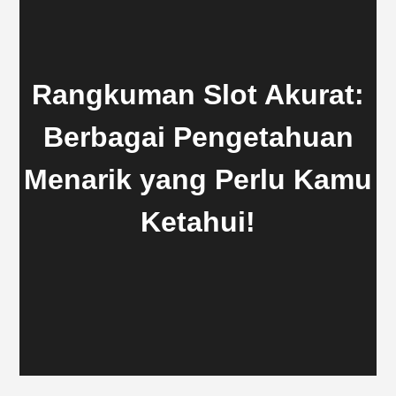
Rangkuman Slot Akurat:
Berbagai Pengetahuan
Menarik yang Perlu Kamu
Ketahui!