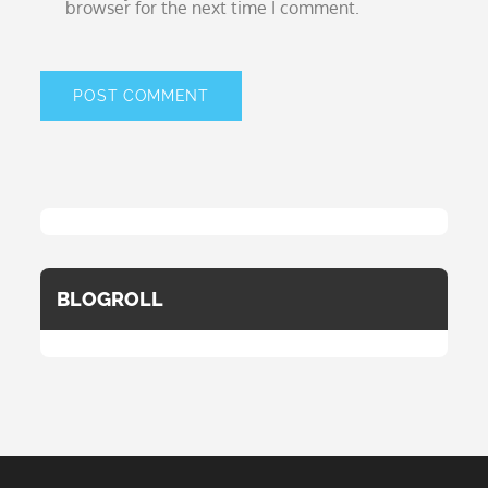
browser for the next time I comment.
BLOGROLL