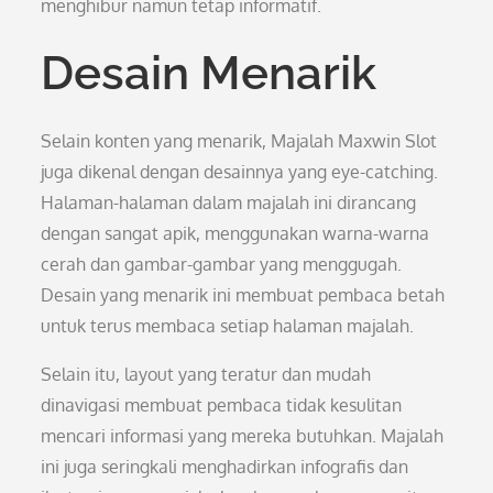
menghibur namun tetap informatif.
Desain Menarik
Selain konten yang menarik, Majalah Maxwin Slot
juga dikenal dengan desainnya yang eye-catching.
Halaman-halaman dalam majalah ini dirancang
dengan sangat apik, menggunakan warna-warna
cerah dan gambar-gambar yang menggugah.
Desain yang menarik ini membuat pembaca betah
untuk terus membaca setiap halaman majalah.
Selain itu, layout yang teratur dan mudah
dinavigasi membuat pembaca tidak kesulitan
mencari informasi yang mereka butuhkan. Majalah
ini juga seringkali menghadirkan infografis dan