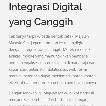
Integrasi Digital
yang Canggih
Tak hanya terpaku pada bentuk cetak, Majalah
Maxwin Slot juga merambah ke ranah digital
dengan integrasi yang canggih. Mereka memiliki
aplikasi mobile yang memungkinkan pembaca
untuk mengakses konten majalah di mana saja dan
kapan saja. Selain itu, melalui situs web resmi
mereka, pembaca dapat menikmati konten-konten
eksklusif dan berinteraksi dengan pembaca lainnya.
Dengan langkah ini, Majalah Maxwin Slot berhasil
menjangkau pembaca dari berbagai kalangan,