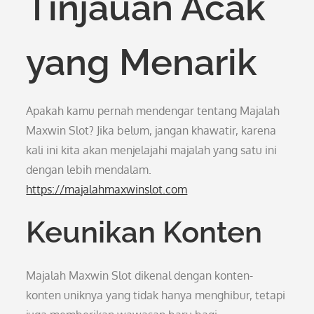
Tinjauan Acak
yang Menarik
Apakah kamu pernah mendengar tentang Majalah
Maxwin Slot? Jika belum, jangan khawatir, karena
kali ini kita akan menjelajahi majalah yang satu ini
dengan lebih mendalam.
https://majalahmaxwinslot.com
Keunikan Konten
Majalah Maxwin Slot dikenal dengan konten-
konten uniknya yang tidak hanya menghibur, tetapi