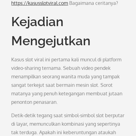
https://kasusslotviral.com
Bagaimana ceritanya?
Kejadian
Mengejutkan
Kasus slot viral ini pertama kali muncul di platform
video-sharing ternama. Sebuah video pendek
menampilkan seorang wanita muda yang tampak
sangat terkejut saat bermain mesin slot. Sorot
matanya yang penuh ketegangan membuat jutaan
penonton penasaran.
Detik-detik tegang saat simbol-simbol slot berputar
di layar, memunculkan kombinasi yang sepertinya
tak terduga. Apakah ini keberuntungan ataukah