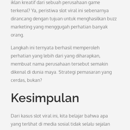
iklan kreatif dari sebuah perusahaan game
terkenal? Ya, peristiwa slot viral ini sebenarnya
dirancang dengan tujuan untuk menghasilkan buzz
marketing yang menggugah perhatian banyak
orang.
Langkah ini ternyata berhasil memperoleh
perhatian yang lebih dari yang diharapkan,
membuat nama perusahaan tersebut semakin
dikenal di dunia maya. Strategi pemasaran yang
cerdas, bukan?
Kesimpulan
Dari kasus slot viral ini, kita belajar bahwa apa
yang terlihat di media sosial tidak selalu sejalan