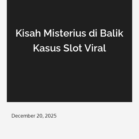
Kisah Misterius di Balik
Kasus Slot Viral
Posted
December 20, 2025
on