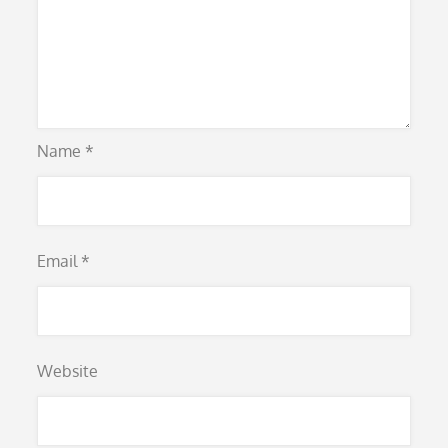
Name
*
Email
*
Website