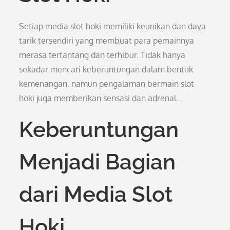
Setiap media slot hoki memiliki keunikan dan daya
tarik tersendiri yang membuat para pemainnya
merasa tertantang dan terhibur. Tidak hanya
sekadar mencari keberuntungan dalam bentuk
kemenangan, namun pengalaman bermain slot
hoki juga memberikan sensasi dan adrenal…
Keberuntungan
Menjadi Bagian
dari Media Slot
Hoki