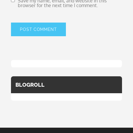
Save my name, email, and website in this
browser for the next time I comment.
BLOGROLL