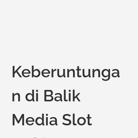
Keberuntunga
n di Balik
Media Slot