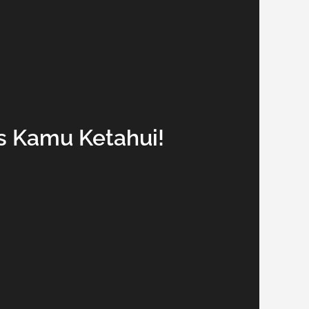
s Kamu Ketahui!