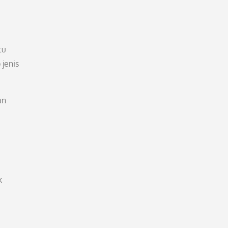
tu
jenis
an
k