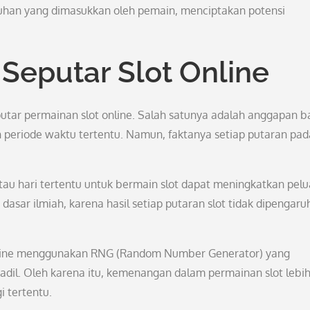
ruhan yang dimasukkan oleh pemain, menciptakan potensi
 Seputar Slot Online
utar permainan slot online. Salah satunya adalah anggapan 
periode waktu tertentu. Namun, faktanya setiap putaran pad
tau hari tertentu untuk bermain slot dapat meningkatkan pel
sar ilmiah, karena hasil setiap putaran slot tidak dipengaru
online menggunakan RNG (Random Number Generator) yang
adil. Oleh karena itu, kemenangan dalam permainan slot lebi
 tertentu.