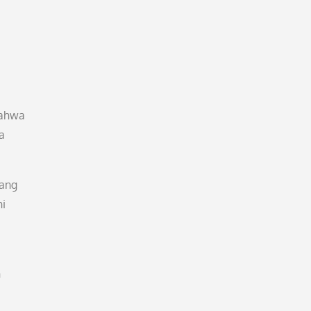
bahwa
a
uang
hi
h