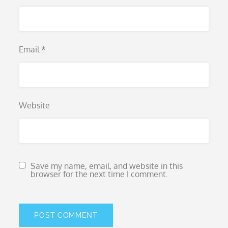
Email
*
Website
Save my name, email, and website in this
browser for the next time I comment.