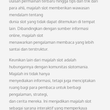
ulasan permainan terbaru hingga tips dan trik dari
para ahli, majalah slot memberikan wawasan
mendalam tentang
dunia slot yang tidak dapat ditemukan di tempat
lain. Dibandingkan dengan sumber informasi
online, majalah slot
menawarkan pengalaman membaca yang lebih
santai dan terstruktur.
Keunikan lain dari majalah slot adalah
hubungannya dengan komunitas slotomania.
Majalah ini tidak hanya
menyediakan informasi, tetapi juga menciptakan
ruang bagi para pembaca untuk berbagi
pengalaman, strategi,
dan cerita mereka. Ini menjadikan majalah slot
sebagai sarana interaktif yang memperkaya