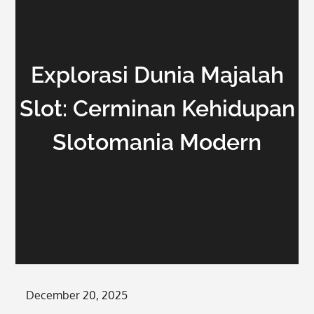
Explorasi Dunia Majalah
Slot: Cerminan Kehidupan
Slotomania Modern
Posted
December 20, 2025