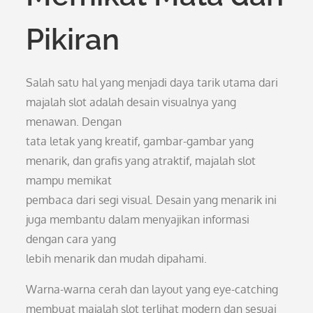
Pikiran
Salah satu hal yang menjadi daya tarik utama dari
majalah slot adalah desain visualnya yang
menawan. Dengan
tata letak yang kreatif, gambar-gambar yang
menarik, dan grafis yang atraktif, majalah slot
mampu memikat
pembaca dari segi visual. Desain yang menarik ini
juga membantu dalam menyajikan informasi
dengan cara yang
lebih menarik dan mudah dipahami.
Warna-warna cerah dan layout yang eye-catching
membuat majalah slot terlihat modern dan sesuai