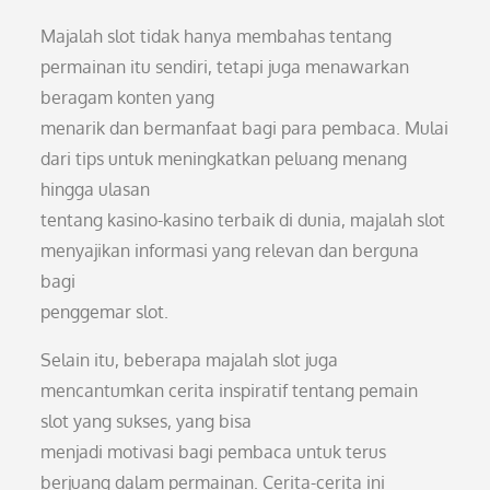
Majalah slot tidak hanya membahas tentang
permainan itu sendiri, tetapi juga menawarkan
beragam konten yang
menarik dan bermanfaat bagi para pembaca. Mulai
dari tips untuk meningkatkan peluang menang
hingga ulasan
tentang kasino-kasino terbaik di dunia, majalah slot
menyajikan informasi yang relevan dan berguna
bagi
penggemar slot.
Selain itu, beberapa majalah slot juga
mencantumkan cerita inspiratif tentang pemain
slot yang sukses, yang bisa
menjadi motivasi bagi pembaca untuk terus
berjuang dalam permainan. Cerita-cerita ini