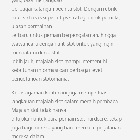
yang bisa menjangkau
berbagai kalangan pecinta slot. Dengan rubrik-
rubrik khusus seperti tips strategi untuk pemula,
ulasan permainan
terbaru untuk pemain berpengalaman, hingga
wawancara dengan ahli slot untuk yang ingin
mendalami dunia slot
lebih jauh, majalah slot mampu memenuhi
kebutuhan informasi dari berbagai level
pengetahuan slotomania.
Keberagaman konten ini juga memperluas
jangkauan majalah slot dalam meraih pembaca.
Majalah slot tidak hanya
ditujukan untuk para pemain slot hardcore, tetapi
juga bagi mereka yang baru memulai perjalanan
mereka dalam