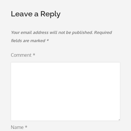
Leave a Reply
Your email address will not be published.
Required
fields are marked
*
Comment
*
Name
*